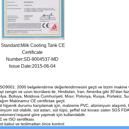
Standard:Milk Cooling Tank CE
Certificate
Number:SD-9004537-MD
Issue Date:2015-06-04
ISO9001: 2000 belgelendirme değerlendirmesini geçti ve bizim makine CE 
yi zengin ve uzun tecrübesi ile, Hindistan, İran, Amerika gibi 30'dan faz
ilya, Bolivya, Moldova Cumhuriyeti, Mısır, Polonya, Rusya, Portekiz, Suu
ağım Makinamız CE certifictae geçti.
üt hijyenik durumu karşılamak için, malzeme PVC, alüminyum alaşımlı, k
inyum süt olabilir, süt astarı, süt tüpü, şeffaf süt kovası zaten SGS FDA s
ustomers'request göre yapmak için kullanılabilir.
E ve ISO sertifikası.
est kabul ve teslimattan önce kontrol