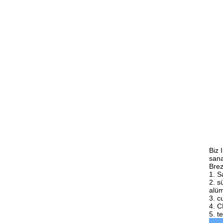
Biz 
sana
Brez
1. S
2. s
alüm
3. c
4. C
5. t