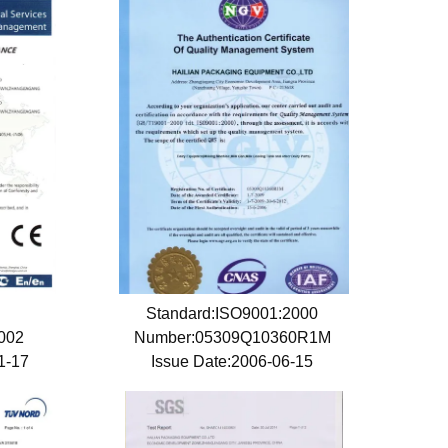
Standard:ISO9001:2000
1002
Number:05309Q10360R1M
01-17
Issue Date:2006-06-15