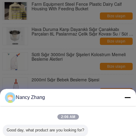
Farm Equipment Steel Fence Plastic Dairy Calf
Housing With Feeding Bucket
Bize ulaşın
Hava Duruma Karşı Dayanıklı Sığır Çanakkabı
Parçaları 8L Paslanmaz Çelik Sığır Kovası Su / Süt /
Gıda Doldurma
Bize ulaşın
Sütli Sığır 3000ml Sığır Şişeleri Kolostrum Memeli
Besleme Aletleri
Bize ulaşın
2000ml Sığır Bebek Besleme Şişesi
Bize ulaşın
Nancy Zhang
1500ml Süt Makinaları Aletleri Besleme Bebek Kuzu
Şişeleri Keçi Biberonları
2:06 AM
Bize ulaşın
100L taşınabilir bebek ineği besleme arabası ve süt
Good day, what product are you looking for?
doldurma silahı Elektromanyetik fren