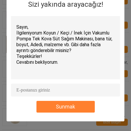
Bize ulaşın
Sizi yakında arayacağız!
Tozsuz Kozmetoloji Cerrahi Tek kullanımlık Nitril
Eldivenleri Her Parçasında 4G
Bize ulaşın
Yumuşak yüzey 9 inç Tek kullanımlık tıbbi lateks
eldivenleri 6.5G toz muayenesi için ücretsiz
Bize ulaşın
Kişisel koruyucu tıbbi tek kullanımlık lateks eldivenler,
daha fazla koruma için yuvarlanmış manşet
Bize ulaşın
Buzağı Barınağı, Koyun, Keçi
Bize ulaşın
Sunmak
Paslanmaz Çelik Buzağı Kulübesi Yemlikleri,
Buzağıları Beslemek İçin Su, Süt veya Yiyecek İle
Doldurmak İçin Tarım Makine Parçaları
Bize ulaşın