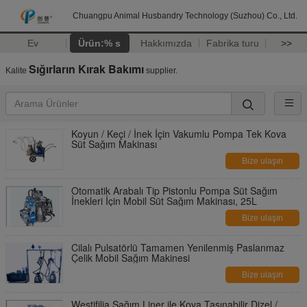
Chuangpu Animal Husbandry Technology (Suzhou) Co., Ltd.
Ev
Ürün:% s
Hakkımızda
Fabrika turu
>>
Sığırların Kırak Bakımı
Kalite
supplier.
Koyun / Keçi / İnek İçin Vakumlu Pompa Tek Kova
Süt Sağım Makinası
Bize ulaşın
Otomatik Arabalı Tip Pistonlu Pompa Süt Sağım
İnekleri İçin Mobil Süt Sağım Makinası, 25L
Bize ulaşın
Cilalı Pulsatörlü Tamamen Yenilenmiş Paslanmaz
Çelik Mobil Sağım Makinesi
Bize ulaşın
Westifilia Sağım Liner ile Kova Taşınabilir Dizel /