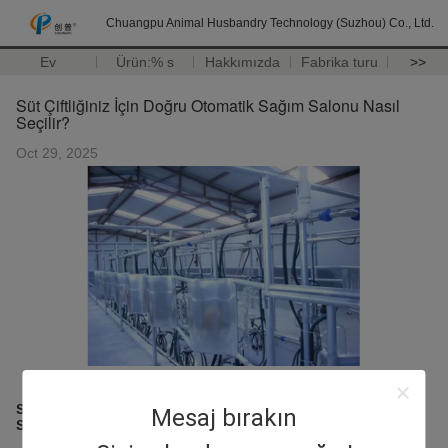
Chuangpu Animal Husbandry Technology (Suzhou) Co., Ltd.
Ev
Ürün:% s
Hakkımızda
Fabrika turu
>>
Süt Çiftliğiniz İçin Doğru Otomatik Sağım Salonu Nasıl
Seçilir?
Oct 29, 2025
Süt Çiftliğiniz İçin Doğru Otomatik Sağımhaneyi Nasıl
Mesaj bırakın
Seçersiniz?