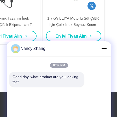
mik Tasarım İnek
1.7KW LEIYA Motorlu Süt Çiftliği
iftlik Ekipmanları Tek
İçin Çelik İnek Boynuz Kesme
ere Dişleri Çift Düğme
Makinesi Dehorner
i Fiyatı Alın
En İyi Fiyatı Alın
Nancy Zhang
8:39 PM
Good day, what product are you looking 
for?