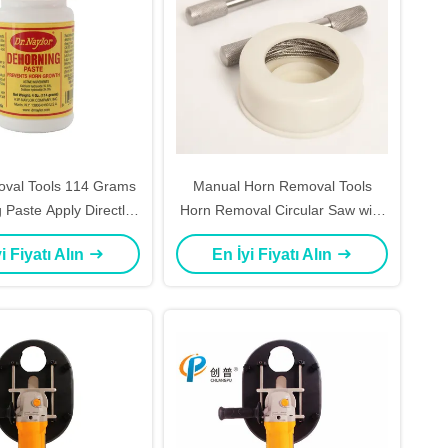
val Tools 114 Grams
Manual Horn Removal Tools
 Paste Apply Directly
Horn Removal Circular Saw with
The Animal's Horns
Handle And Wire Saw Set
i Fiyatı Alın
En İyi Fiyatı Alın