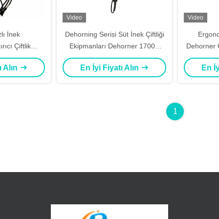
Video
Video
lı İnek
Dehorning Serisi Süt İnek Çiftliği
Ergono
ıcı Çiftlik
Ekipmanları Dehorner 1700w
Dehorner Ç
uzsuzlaştırma
Güç
Parça Test
ı Alın
En İyi Fiyatı Alın
En İy
0w Güç
1