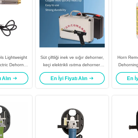
s Lightweight
Süt çiftliği inek ve sığır dehorner,
Horn Remo
ctric Dehorner
keçi elektrikli ısıtma dehorner,
Dehorning
G for Easy
220 V gerilim, 250 güç
Around 
ı Alın
En İyi Fiyatı Alın
En İy
al