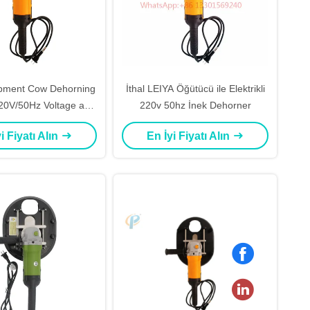
pment Cow Dehorning
İthal LEIYA Öğütücü ile Elektrikli
220V/50Hz Voltage and
220v 50hz İnek Dehorner
tance to Rust And
i Fiyatı Alın
En İyi Fiyatı Alın
Corrosion