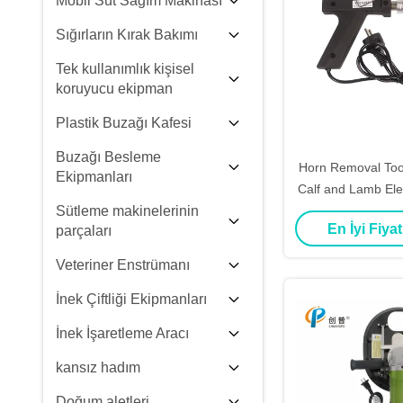
Mobil Süt Sağım Makinası
Sığırların Kırak Bakımı
Tek kullanımlık kişisel
koruyucu ekipman
Plastik Buzağı Kafesi
Buzağı Besleme
Horn Removal Tool
Ekipmanları
Calf and Lamb Ele
Sütleme makinelerinin
Weighing 1.63K
En İyi Fiyat
parçaları
Remov
Veteriner Enstrümanı
İnek Çiftliği Ekipmanları
İnek İşaretleme Aracı
kansız hadım
Doğum aletleri