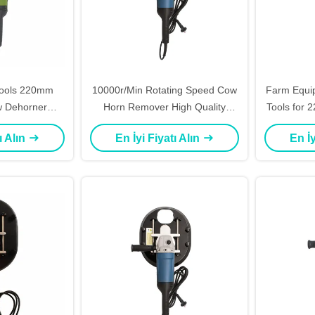
Tools 220mm
10000r/Min Rotating Speed Cow
Farm Equi
Horn Remover High Quality
Tools for 
Livestock
Animal Cutting Device
Resis
ı Alın
En İyi Fiyatı Alın
En İy
ment