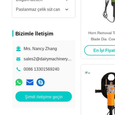
Paslanmaz çelik süt can
Bizimle İletişim
Horn Removal 
Blade Dia. Cow Dehorner
Designed for 
Mrs. Nancy Zhang
En İyi Fiyat
Manage
sales2@dairymachinery.cc
0086 13301569240
Şimdi iletişime geçin