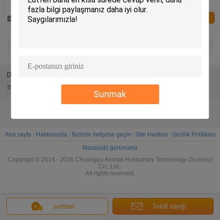
banyo, ayaklı ayaklı dezenfeksiyon banyosu
Bize ulaşın
1 / 9
Dil değiştir
Turkish
Sunmak
Ana sayfa
|
Hakkımızda
|
Bizimle iletişime geçin
|
Site Haritası
|
Gizlilik Politikası
Masaüstü görünümü
Copyright © 2014 - 2026 Chuangpu Animal Husbandry Technology (Suzhou)
Co., Ltd..
All rights reserved.
sohbet
Teklif isteği