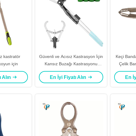
ız kastratör
Güvenli ve Acısız Kastrasyon İçin
Keçi Band
oyun için
Kansız Buzağı Kastrasyonu
Çelik Ba
Kilitleme Mekanizmi
Halka 
ı Alın
En İyi Fiyatı Alın
En İy
Geniş