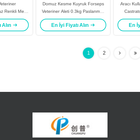
eteriner
Domuz Kesme Kuyruk Forseps
Aracı Kul
z Renkli Metal
Veteriner Aleti 0.3kg Paslanmaz
Castrat
d Ekran
Çelik
Yet
ı Alın
En İyi Fiyatı Alın
En İy
1
2