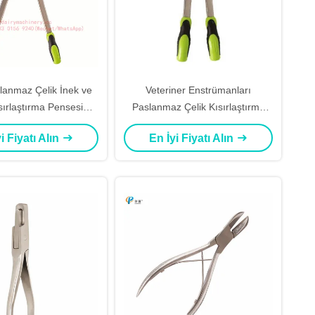
slanmaz Çelik İnek ve
Veteriner Enstrümanları
sırlaştırma Pensesi
Paslanmaz Çelik Kısırlaştırma
 Tarzı Eğitim Amaçlı
Pensesi, Burdizzo Tarzı, 32cm
i Fiyatı Alın
En İyi Fiyatı Alın
Uzunluk, Büyükbaş Koyun Keçi
Kısırlaştırma Bandajlama