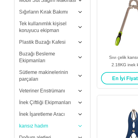
Mobil Süt Sağım Makinası
Sığırların Kırak Bakımı
Tek kullanımlık kişisel
koruyucu ekipman
Plastik Buzağı Kafesi
Buzağı Besleme
Sıvı çelik kans
Ekipmanları
2.18KG inek k
Sütleme makinelerinin
En İyi Fiyat
parçaları
Veteriner Enstrümanı
İnek Çiftliği Ekipmanları
İnek İşaretleme Aracı
kansız hadım
Doğum aletleri