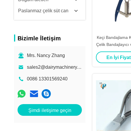
Paslanmaz çelik süt can
Bizimle İletişim
Keçi Bandajlama K
Çelik Bandajlayıcı
Halkaları, Balo
Mrs. Nancy Zhang
En İyi Fiyat
Pensesi ve Keçi
Halka
sales2@dairymachinery.cc
0086 13301569240
Şimdi iletişime geçin