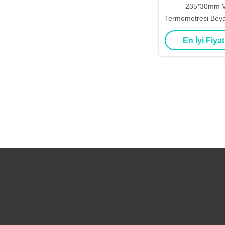
235*30mm V
Termometresi Beya
Prob Hd Lc
En İyi Fiyat