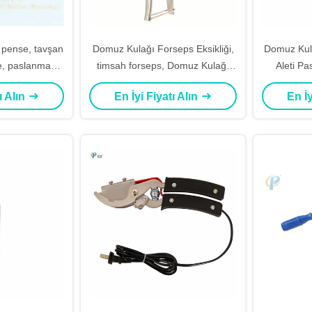
pense, tavşan
Domuz Kulağı Forseps Eksikliği,
Domuz Kula
e, paslanmaz
timsah forseps, Domuz Kulağı
Aleti Pa
leri kırpma
Etiketi, kulak rongeur forseps,
ı Alın
En İyi Fiyatı Alın
En İy
kulak forseps