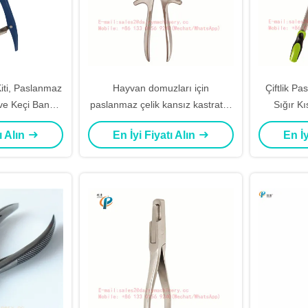
iti, Paslanmaz
Hayvan domuzları için
Çiftlik Pa
 ve Keçi Bandaj
paslanmaz çelik kansız kastratör
Sığır Kı
n Genişletme
Kastrasyon forsipler hızlı ve etkili
Burdizzo
ı Alın
En İyi Fiyatı Alın
En İy
 İçin Bandaj
sı