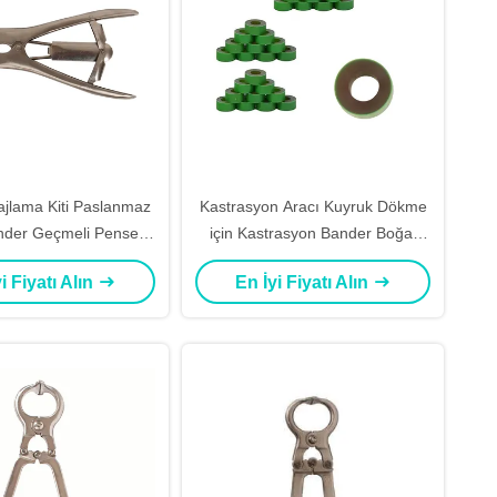
ajlama Kiti Paslanmaz
Kastrasyon Aracı Kuyruk Dökme
nder Geçmeli Pense
için Kastrasyon Bander Boğa,
Montaj Aleti Balon
Boğa, Keçi, Koyun, Kolay
i Fiyatı Alın
En İyi Fiyatı Alın
letici Pense Aleti
Uygulama