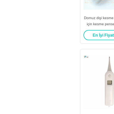
Domuz dişi kesme 
için kesme pens
çelik domuz diş
En İyi Fiyat