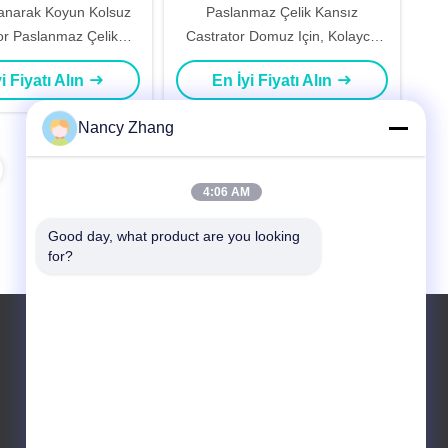
lanarak Koyun Kolsuz
Paslanmaz Çelik Kansız
or Paslanmaz Çelik
Castrator Domuz Için, Kolayca
iştirme Çiftliği
Işbirliği Çiftliği Castrate Aracı
i Fiyatı Alın
En İyi Fiyatı Alın
Nancy Zhang
4:06 AM
Good day, what product are you looking 
for?