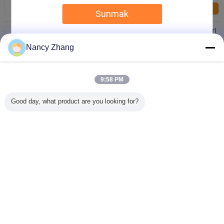
Bize ulaşın
Sunmak
Paslanmaz Çelik Ayarlanabilir Süt Makineleri Aletleri
Köpek Avcısı Köpekler İçin Kaçak Köpekler Net
Nancy Zhang
Bize ulaşın
65cm 1.1kg Paslanmaz Çelik Domuzluk Güçlü ve
Hafif
9:58 PM
Bize ulaşın
Good day, what product are you looking for?
1 / 8
Dil değiştir
Turkish
Ana sayfa
|
Hakkımızda
|
Bizimle iletişime geçin
|
Site Haritası
|
Gizlilik Politikası