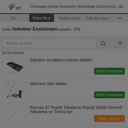
Chuangpu Animal Husbandry Technology (Suzhou) Co., Ltd.
Ev
Ürün:% s
Hakkımızda
Fabrika turu
>>
Veteriner Enstrümanı
Kalite
supplier.
(77)
En iyi ürünleri
Sığırların tırnaklarını kesme diskleri
Şimdi Sorgulama
Veteriner tıbbi aletler
Şimdi Sorgulama
Kaymaz El Yaratık Yakalama Köpeği Sahibi Güvenli
Yakalama ve Tutma için
Bize ulaşın