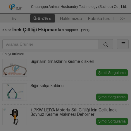
Chuangpu Animal Husbandry Technology (Suzhou) Co., Ltd.
Ev
Ürün:% s
Hakkımızda
Fabrika turu
>>
İnek Çiftliği Ekipmanları
Kalite
supplier.
(151)
En iyi ürünleri
Sığırların tırnaklarını kesme diskleri
Şimdi Sorgulama
Sığır kalça kaldırıcı
Şimdi Sorgulama
1.7KW LEIYA Motorlu Süt Çiftliği İçin Çelik İnek
Boynuz Kesme Makinesi Dehorner
Şimdi Sorgulama