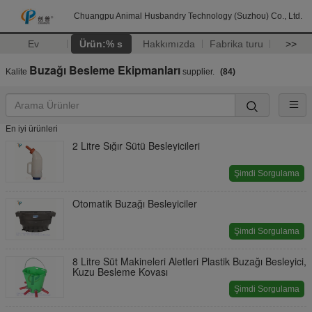
Chuangpu Animal Husbandry Technology (Suzhou) Co., Ltd.
Ev
Ürün:% s
Hakkımızda
Fabrika turu
>>
Buzağı Besleme Ekipmanları
Kalite
supplier.
(84)
En iyi ürünleri
2 Litre Sığır Sütü Besleyicileri
Şimdi Sorgulama
Otomatik Buzağı Besleyiciler
Şimdi Sorgulama
8 Litre Süt Makineleri Aletleri Plastik Buzağı Besleyici,
Kuzu Besleme Kovası
Şimdi Sorgulama