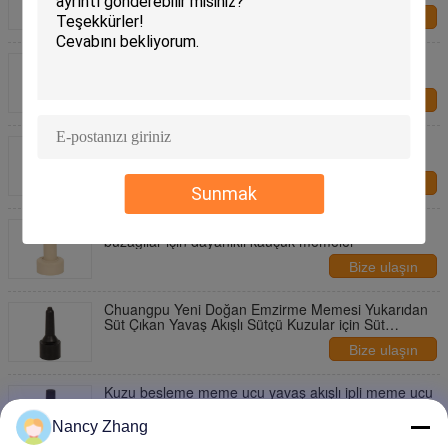
Bize ulaşın
107x62mm Sığır besleme şişesi için havalandırma
deliği çapraz açılışı ile Sığır besleme lastik meme
Bize ulaşın
Yeni doğan buzağılar için yavaş akışlı emzirme
meme ucu iki taraflı süt çıkışı ile
Bize ulaşın
Sunmak
Şişede kalça besleme memeleri yeni doğan
buzağılar için dayanıklı kauçuk memeler
Bize ulaşın
Chuangpu Yeni Doğan Emzirme Memesi Yukarıdan
Süt Çıkan Yavaş Akışlı Sütçü Kuzular için Süt
Besleme
Bize ulaşın
Kuzu besleme meme ucu yavaş akışlı ipli meme ucu
yeni doğanların geri akışını / boğulmasını önlemek
için tasarlanmıştır
Nancy Zhang
Bize ulaşın