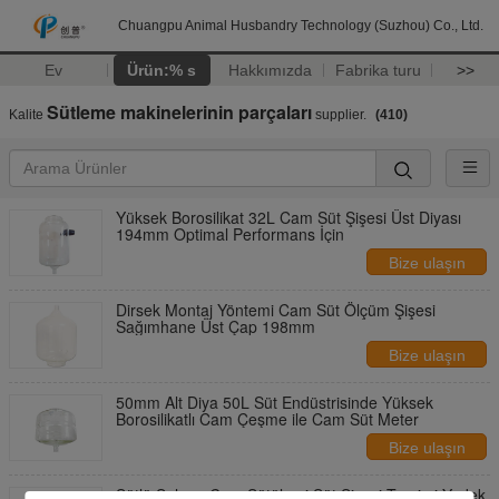
Chuangpu Animal Husbandry Technology (Suzhou) Co., Ltd.
Ev
Ürün:% s
Hakkımızda
Fabrika turu
>>
Sütleme makinelerinin parçaları
Kalite
supplier.
(410)
Yüksek Borosilikat 32L Cam Süt Şişesi Üst Diyası
194mm Optimal Performans İçin
Bize ulaşın
Dirsek Montaj Yöntemi Cam Süt Ölçüm Şişesi
Sağımhane Üst Çap 198mm
Bize ulaşın
50mm Alt Diya 50L Süt Endüstrisinde Yüksek
Borosilikatlı Cam Çeşme ile Cam Süt Meter
Bize ulaşın
Sütlü Salonu Cam Sütölçeri Süt Şişesi Tamirci Yedek