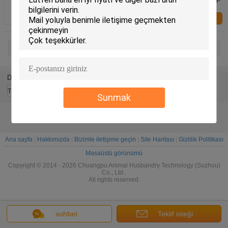
ve sığır teslimatı için
Bize ulaşın
1 / 3
Dil değiştir
Turkish
Sunmak
Ana sayfa
|
Hakkımızda
|
Bizimle iletişime geçin
|
Site Haritası
|
Gizlilik Politikası
Masaüstü görünümü
Copyright © 2014 - 2026 Chuangpu Animal Husbandry Technology (Suzhou)
Co., Ltd..
All rights reserved.
sohbet
Teklif isteği