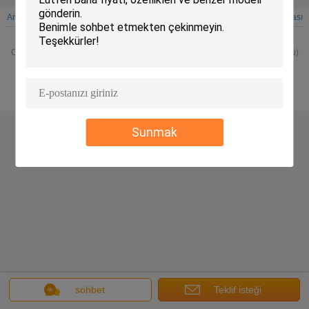
Ana sayfa
|
Hakkımızda
|
Bizimle iletişime geçin
|
Site Haritası
|
Gizlilik Politikası
Masaüstü görünümü
Copyright © 2014 - 2026 Chuangpu Animal Husbandry Technology (Suzhou)
Co., Ltd..
All rights reserved.
Sunmak
sohbet
Teklif isteği