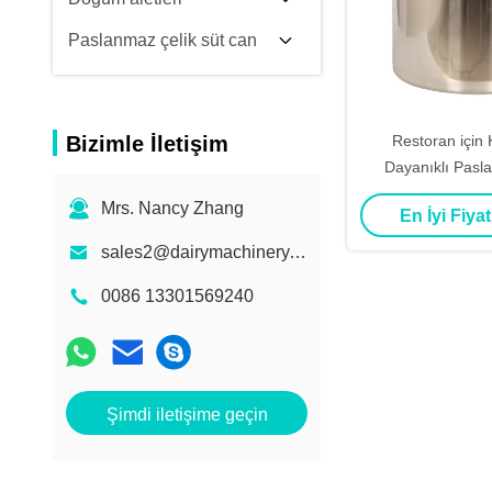
Paslanmaz çelik süt can
Bizimle İletişim
Restoran için
Dayanıklı Pasl
Yuvarlak 
Mrs. Nancy Zhang
En İyi Fiyat
sales2@dairymachinery.cc
0086 13301569240
Şimdi iletişime geçin