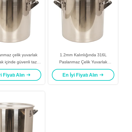
anmaz çelik yuvarlak
1.2mm Kalınlığında 316L
k içinde güvenli taze
Paslanmaz Çelik Yuvarlak
 için hava geçirmez
Tambur Kimya Fabrikaları
i Fiyatı Alın
En İyi Fiyatı Alın
hürleme halka
Uygulama Alanları