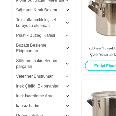
Mobil Süt Sağım Makinası
Sığırların Kırak Bakımı
Tek kullanımlık kişisel
koruyucu ekipman
Plastik Buzağı Kafesi
Buzağı Besleme
200mm Yüksekli
Ekipmanları
Çelik Yuvarlak 
Sütleme makinelerinin
Dirençli Endüstr
En İyi Fiyat
parçaları
İhtiyaçları İçi
Veteriner Enstrümanı
İnek Çiftliği Ekipmanları
İnek İşaretleme Aracı
kansız hadım
Doğum aletleri