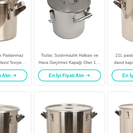
k Paslanmaz
Tozlar, Sızdırmazlık Halkası ve
21L pasl
Davul Sıvıya
Hava Geçirmez Kapağı Olan 12L
davul kapa
iyel Depolama
Paslanmaz Çelik Yuvarlak
depolama
ı Alın
En İyi Fiyatı Alın
En İy
n Dayanıklı
Tamburda Güvenle Saklanır
mü