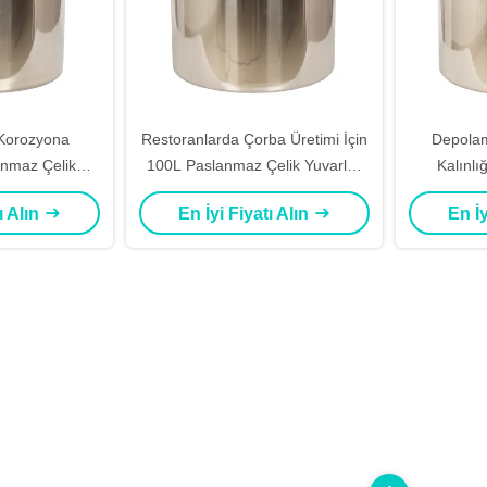
 Korozyona
Restoranlarda Çorba Üretimi İçin
Depola
anmaz Çelik
100L Paslanmaz Çelik Yuvarlak
Kalınlı
Tambur
Davul
Silindi
ı Alın
En İyi Fiyatı Alın
En İy
SUS316L K