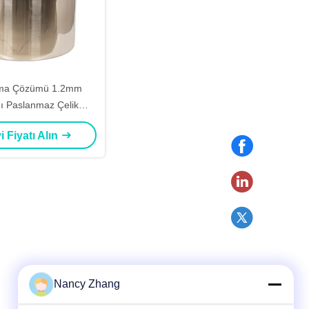
ma Çözümü 1.2mm
ğı Paslanmaz Çelik
rik Davul SUS304 /
i Fiyatı Alın
imyasal Endüstri İçin
Nancy Zhang