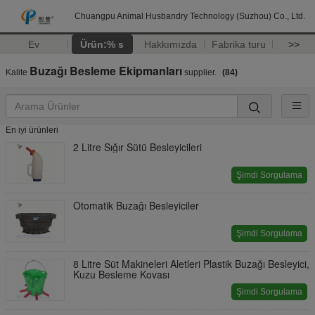
Chuangpu Animal Husbandry Technology (Suzhou) Co., Ltd.
Ev
Ürün:% s
Hakkımızda
Fabrika turu
>>
Buzağı Besleme Ekipmanları
Kalite
supplier.
(84)
En iyi ürünleri
2 Litre Sığır Sütü Besleyicileri
Şimdi Sorgulama
Otomatik Buzağı Besleyiciler
Şimdi Sorgulama
8 Litre Süt Makineleri Aletleri Plastik Buzağı Besleyici,
Kuzu Besleme Kovası
Şimdi Sorgulama