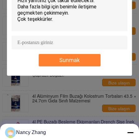
Bize ulaşın
4000 ml Plastik Sıçan İçme Şırınğı Düzenlenebilir
Dozlama ve 50 cm tüp
Bize ulaşın
Sığır kolostrumu kolayca depolanması için 32.8 x
39.5 cm'lik bir kolostrum torbası
Bize ulaşın
Sunmak
Bebek İnek Ekipmanı 4 Litre Kapasite 18 mm Ağız
Çaprazlı Boğazı.
Bize ulaşın
4l Alüminyum Film Buzağı Kolostrum Torbaları 43.5 ×
24.7cm Gıda Sınıfı Malzemesi
Bize ulaşın
4l PE Buzağı Besleme Ekipmanları Drench Şişe İnek
Sütü Gıda Sınıfı Malzemesi
Nancy Zhang
Bize ulaşın