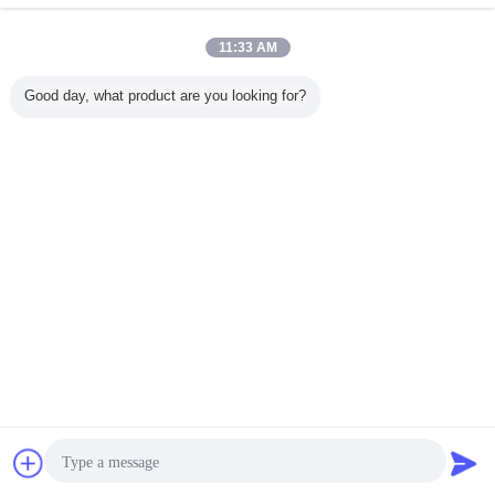
3l PE Buzağı Sulama Şişesi İnek Sütü Gıda Sınıfı
Malzemesi
11:33 AM
Bize ulaşın
Good day, what product are you looking for?
1 / 9
Dil değiştir
Turkish
Ana sayfa
|
Hakkımızda
|
Bizimle iletişime geçin
|
Site Haritası
|
Gizlilik Politikası
Masaüstü görünümü
Copyright © 2014 - 2026 Chuangpu Animal Husbandry Technology (Suzhou)
Co., Ltd..
All rights reserved.
sohbet
Teklif isteği