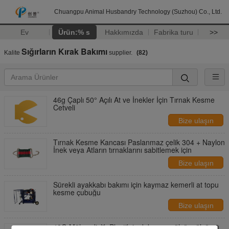
Chuangpu Animal Husbandry Technology (Suzhou) Co., Ltd.
Ev
Ürün:% s
Hakkımızda
Fabrika turu
>>
Sığırların Kırak Bakımı
Kalite
supplier.
(82)
46g Çaplı 50° Açılı At ve İnekler İçin Tırnak Kesme
Cetveli
Bize ulaşın
Tırnak Kesme Kancası Paslanmaz çelik 304 + Naylon
İnek veya Atların tırnaklarını sabitlemek için
Bize ulaşın
Sürekli ayakkabı bakımı için kaymaz kemerli at topu
kesme çubuğu
Bize ulaşın
48G Mühendislik Plastik inek kancası ölçüm ölçümü