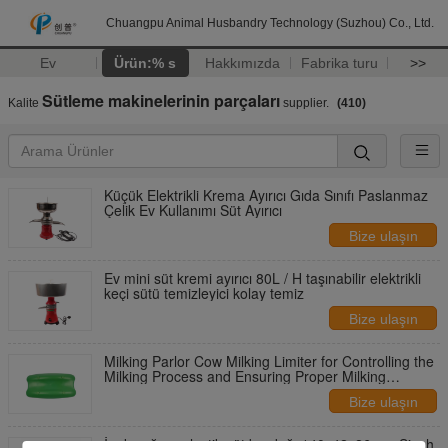
Chuangpu Animal Husbandry Technology (Suzhou) Co., Ltd.
Ev
Ürün:% s
Hakkımızda
Fabrika turu
>>
Sütleme makinelerinin parçaları
Kalite
supplier.
(410)
Küçük Elektrikli Krema Ayırıcı Gıda Sınıfı Paslanmaz
Çelik Ev Kullanımı Süt Ayırıcı
Bize ulaşın
Ev mini süt kremi ayırıcı 80L / H taşınabilir elektrikli
keçi sütü temizleyici kolay temiz
Bize ulaşın
Milking Parlor Cow Milking Limiter for Controlling the
Milking Process and Ensuring Proper Milking
Pocedures
Bize ulaşın
İnek sağma plastik süt bardağı 140x42x26mm Siyah