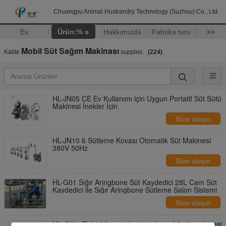
Chuangpu Animal Husbandry Technology (Suzhou) Co., Ltd.
Ev
Ürün:% s
Hakkımızda
Fabrika turu
>>
Mobil Süt Sağım Makinası
Kalite
supplier.
(224)
HL-JN05 CE Ev Kullanımı için Uygun Portatif Süt Sütü
Makinesi İnekler İçin
Bize ulaşın
HL-JN10 6 Sütleme Kovası Otomatik Süt Makinesi
380V 50Hz
Bize ulaşın
HL-G01 Sığır Aringbone Süt Kaydedici 28L Cam Süt
Kaydedici ile Sığır Aringbone Sütleme Salon Sistemi
Bize ulaşın
HL-JN04 Elektrikli motorlu pistonlu mobil süt makinesi