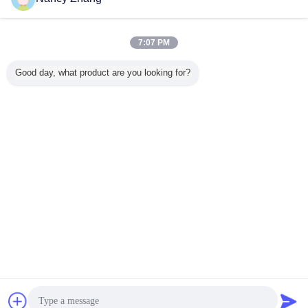
Bize ulaşın
HL-JN08 25L Çift Kovlu Taşınabilir Sığır Petrol
Sütleme Makinesi
7:07 PM
Bize ulaşın
Good day, what product are you looking for?
1 / 23
Dil değiştir
Turkish
Ana sayfa
|
Hakkımızda
|
Bizimle iletişime geçin
|
Site Haritası
|
Gizlilik Politikası
Masaüstü görünümü
Copyright © 2014 - 2026 Chuangpu Animal Husbandry Technology (Suzhou)
Co., Ltd..
All rights reserved.
sohbet
Teklif isteği