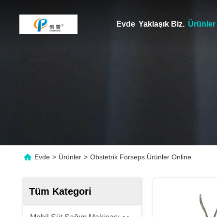
Evde
Yaklaşık Biz.
Ürünler
Evde
>
Ürünler
>
Obstetrik Forseps Ürünler Online
Tüm Kategori