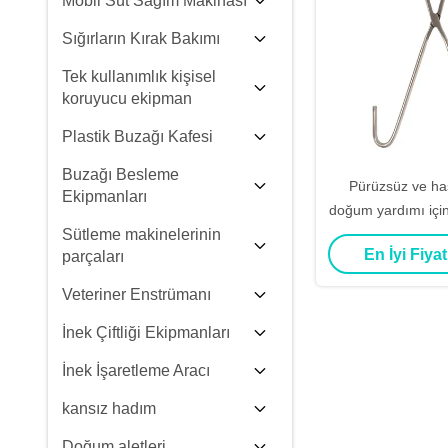
Mobil Süt Sağım Makinası
Sığırların Kırak Bakımı
Tek kullanımlık kişisel
koruyucu ekipman
Plastik Buzağı Kafesi
Buzağı Besleme
Pürüzsüz ve has
Ekipmanları
doğum yardımı içi
Sütleme makinelerinin
doğum kr
En İyi Fiyat
parçaları
Veteriner Enstrümanı
İnek Çiftliği Ekipmanları
İnek İşaretleme Aracı
kansız hadım
Doğum aletleri