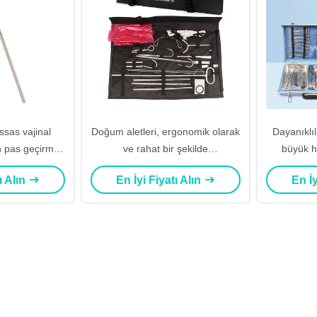
sas vajinal
Doğum aletleri, ergonomik olarak
Dayanıklıl
n pas geçirmez
ve rahat bir şekilde
büyük h
ipsi
malzemelerden yapılmıştır.
dayanıklı
ı Alın
En İyi Fiyatı Alın
En İy
par