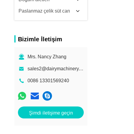
Paslanmaz çelik süt can
Bizimle İletişim
Mrs. Nancy Zhang
sales2@dairymachinery.cc
0086 13301569240
Şimdi iletişime geçin