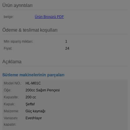
Ürün ayrıntıları
belge:
Ürün Broşürü PDF
Ödeme & teslimat koşulları
Min sipariş miktarı:
1
Fiyat:
24
Açıklama
Sütleme makinelerinin parçaları
Model NO.:
HL-M01C
Öğe:
200cc Sağım Pençesi
Kapasite:
200 cc
Kapak:
Şeffaf
Malzeme:
Güç kaynağı
Vanasını
Evet/Hayır
kapatın: