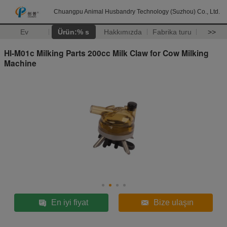
Chuangpu Animal Husbandry Technology (Suzhou) Co., Ltd.
Ev
Ürün:% s
Hakkımızda
Fabrika turu
>>
Hl-M01c Milking Parts 200cc Milk Claw for Cow Milking
Machine
En iyi fiyat
Bize ulaşın