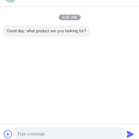
5:47 AM
Good day, what product are you looking for?
sohbet
Teklif isteği
Dil değiştir
Turkish
Ana sayfa
|
Hakkımızda
|
Bizimle iletişime geçin
|
Sitemap
|
Gizlilik Politikası
Masaüstü görünümü
Copyright © 2014 - 2026 Chuangpu Animal Husbandry Technology
(Suzhou) Co., Ltd..
All rights reserved.